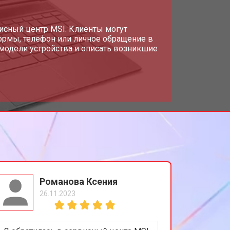
т 1950 ₽
исный центр MSI. Клиенты могут
Заказать
ормы, телефон или личное обращение в
модели устройства и описать возникшие
т 1950 ₽
Заказать
т 1850 ₽
Заказать
т 1750 ₽
Заказать
т 3950 ₽
Заказать
Романова Ксения
26.11.2023
т 2750 ₽
Заказать