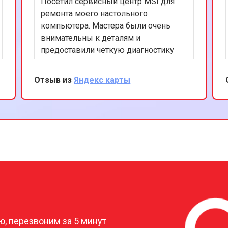
Посетил сервисный центр MSI для
от 60 мин
о
ремонта моего настольного
компьютера. Мастера были очень
внимательны к деталям и
предоставили чёткую диагностику
проблемы. Ремонт был выполнен
эффективно, и теперь мой ПК
Отзыв из
Яндекс карты
работает как новый. Я доволен
качеством услуг и обязательно буду
рекомендовать этот сервис своим
друзьям.
?
, перезвоним за 5 минут