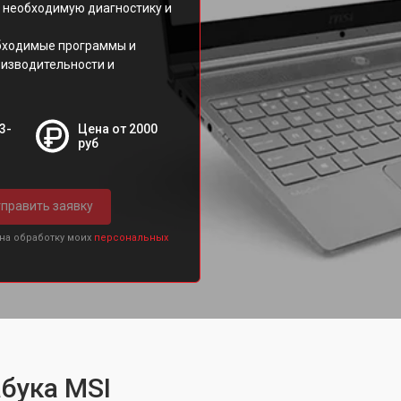
и необходимую диагностику и
бходимые программы и
оизводительности и
3-
Цена от 2000
руб
править заявку
 на обработку моих
персональных
бука MSI