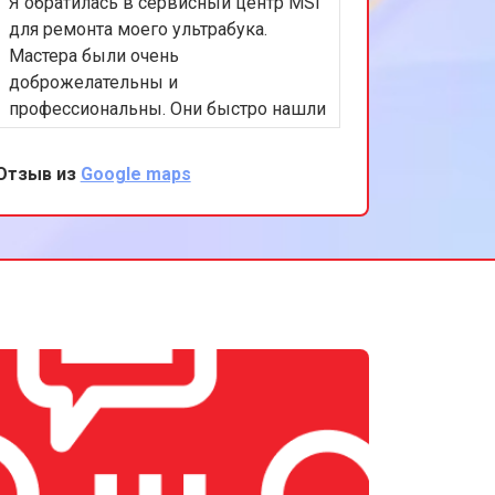
Я обратилась в сервисный центр MSI
т 1450 ₽
Заказать
для ремонта моего ультрабука.
Мастера были очень
доброжелательны и
профессиональны. Они быстро нашли
и устранили проблему, а также
предоставили полезные советы по
Отзыв из
Google maps
уходу за устройством. Я очень
довольна результатом и качеством
обслуживания. Спасибо за вашу
помощь и поддержку!