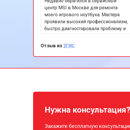
Недавно обратился в сервисный
Замена жесткого диска HDD/SSD
центр MSI в Москве для ремонта
моего игрового ноутбука. Мастера
проявили высокий профессионализм,
быстро диагностировали проблему и
устранили её. Я особенно впечатлён
скоростью обслуживания и
Отзыв из
2ГИС
качеством ремонта. Мой ноутбук
теперь работает безупречно. Спасибо
за отличную работу!
Нужна консультация
Закажите бесплатную консультацию