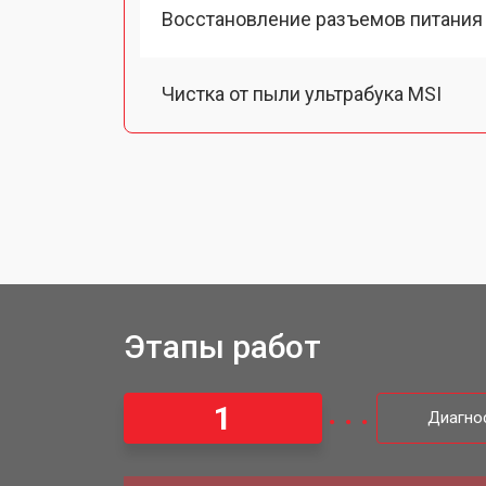
Восстановление разъемов питания
Чистка от пыли ультрабука MSI
Замена тачпада ультрабука MSI
Замена клавиатуры
Замена аккумулятора
Этапы работ
Установка видеокарты
1
Диагно
Замена оперативной памяти