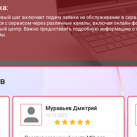
ка:
от 70 мин
о
рвый шаг включает подачу заявки на обслуживание в серв
ся с сервисом через различные каналы, включая онлайн-ф
ый центр. Важно предоставить подробную информацию о 
мы.
от 50 мин
о
от 70 мин
о
ов
от 50 мин
о
от 110 мин
о
Муравьев Дмитрий
13.12.2023
от 60 мин
о