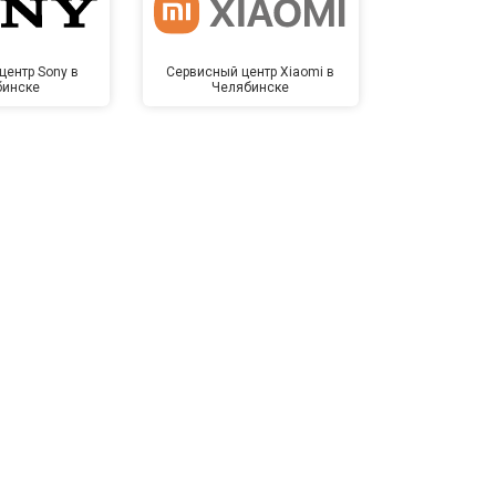
центр Sony в
Сервисный центр Xiaomi в
Сервисный 
бинске
Челябинске
Челя