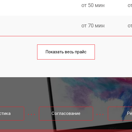
от 50 мин
о
от 70 мин
о
от 60 мин
о
Показать весь прайс
от 70 мин
о
от 50 мин
о
от 60 мин
о
стика
Согласование
Р
от 40 мин
о