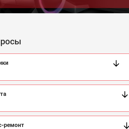
просы
ики
нта
с-ремонт