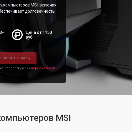
ту компьютеров MSI, включая
обеспечивает долговечность
3-
Цена от 1150
руб
править заявку
 на обработку моих
персональных
 компьютеров MSI