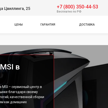
+7 (800) 350-44-53
ца Цвиллинга, 25
Бесплатно по РФ
ЦЕНЫ
ГАРАНТИЯ
ДОСТАВКА
MSI в
 MSI – сервисный центр в
ынке благодаря своему
огий, качественной сборки
ям как домашних