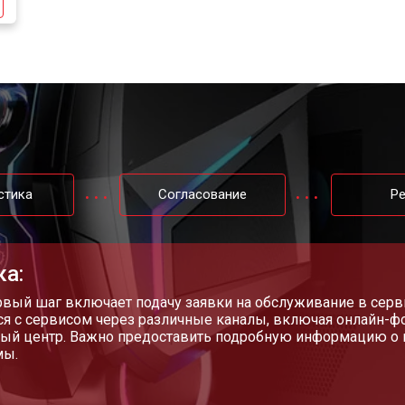
от 60 мин
о
стика
Согласование
Р
ка:
рвый шаг включает подачу заявки на обслуживание в серв
ся с сервисом через различные каналы, включая онлайн-ф
ый центр. Важно предоставить подробную информацию о 
мы.