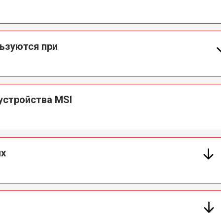
льзуются при
устройства MSI
ых