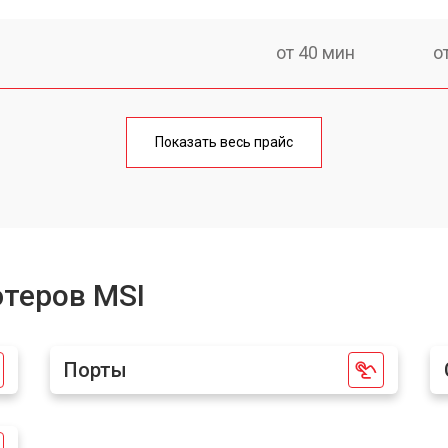
от 40 мин
о
от 50 мин
о
Показать весь прайс
от 50 мин
о
а)
от 60 мин
о
теров MSI
от 40 мин
о
Порты
от 60 мин
о