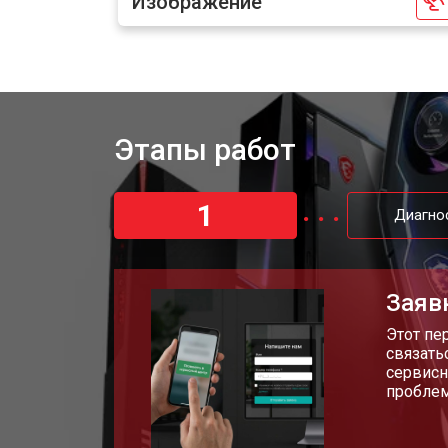
Изображение
Замена звуковой платы
Этапы работ
1
Диагно
Заяв
Этот пе
связать
сервисн
пробле