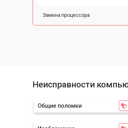
Замена процессора
Замена оперативной памяти
Замена кулера компьютера MSI
Замена HDD (замена жёсткого диск
Неисправности компью
Замена блока питания
Общие поломки
Замена материнской платы