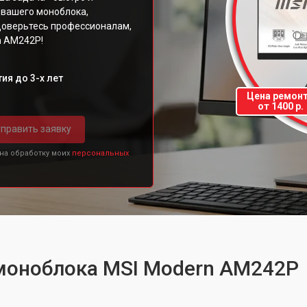
 вашего моноблока,
Доверьтесь профессионалам,
n AM242P!
ия до 3-х лет
Цена ремон
от 1400 р.
править заявку
 на обработку моих
персональных
 моноблока MSI Modern AM242P