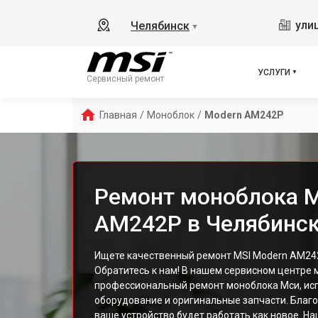
ули
Челябинск
▼
УСЛУГИ
Сервисный ремонт
Главная
/
Моноблок
/
Modern AM242P
Ремонт моноблока M
AM242P в Челябинс
Ищете качественный ремонт MSI Modern AM24
Обратитесь к нам! В нашем сервисном центре
профессиональный ремонт моноблока Мси, ис
оборудование и оригинальные запчасти. Благ
ваше устройство будет работать как новое. На