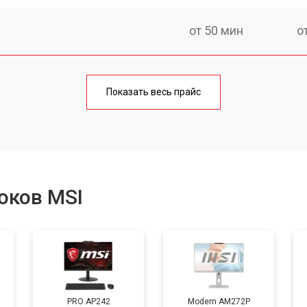
от 50 мин
о
от 60 мин
о
Показать весь прайс
от 40 мин
о
от 80 мин
о
оков MSI
от 50 мин
о
PRO AP242
Modern AM272P