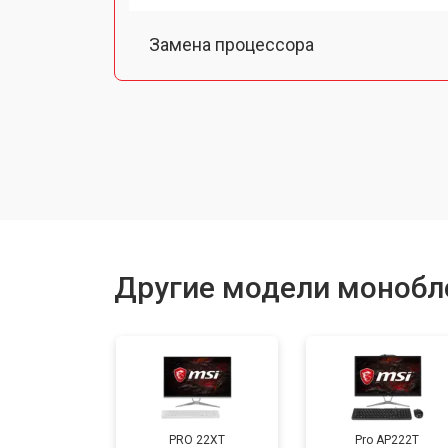
Замена процессора
Замена оперативной памяти
Замена Ethernet порта
Замена матрицы
Другие модели монобл
Замена жесткого диска HDD/SSD
PRO 22XT
Pro AP222T