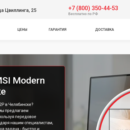
+7 (800) 350-44-53
ца Цвиллинга, 25
Бесплатно по РФ
ЦЕНЫ
ГАРАНТИЯ
ДОСТАВКА
SI Modern
ке
2P в Челябинске?
 мы предлагаем
пользуя передовое
одаря нашим специалистам,
ша задача - быстро и