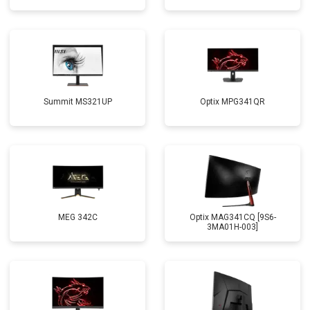
Summit MS321UP
Optix MPG341QR
MEG 342C
Optix MAG341CQ [9S6-
3MA01H-003]