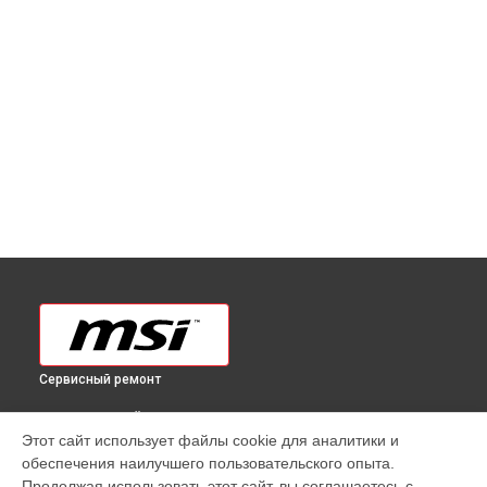
Сервисный ремонт
ВЫБЕРИ СВОЙ ГОРОД
Этот сайт использует файлы cookie для аналитики и
Ремонт монитора MAG 401QR MSI в
Краснодаре
обеспечения наилучшего пользовательского опыта.
Ремонт монитора MAG 401QR MSI в
Ростове-на-Дону
Продолжая использовать этот сайт, вы соглашаетесь с