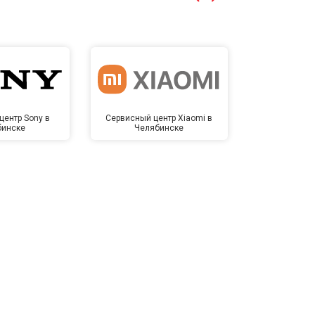
центр Sony в
Сервисный центр Xiaomi в
Сервисный 
бинске
Челябинске
Челя