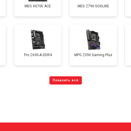
MEG X670E ACE
MEG Z790 GODLIKE
Pro Z690-A DDR4
MPG Z590 Gaming Plus