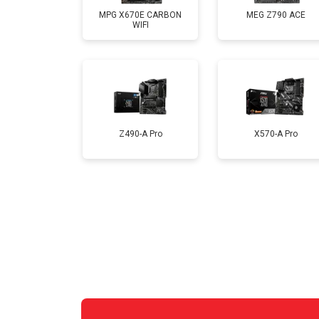
MPG X670E CARBON
MEG Z790 ACE
WIFI
Z490-A Pro
X570-A Pro