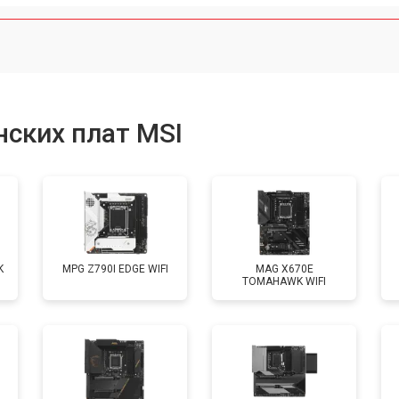
ских плат MSI
K
MPG Z790I EDGE WIFI
MAG X670E
TOMAHAWK WIFI