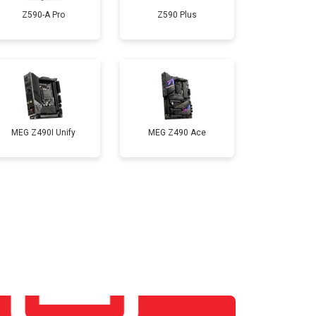
Z590-A Pro
Z590 Plus
MEG Z490I Unify
MEG Z490 Ace