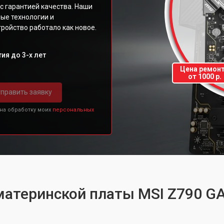
с гарантией качества. Наши
ые технологии и
ройство работало как новое.
ия до 3-х лет
Цена ремон
от 1000 р.
править заявку
 на обработку моих
персональных
материнской платы MSI Z790 G