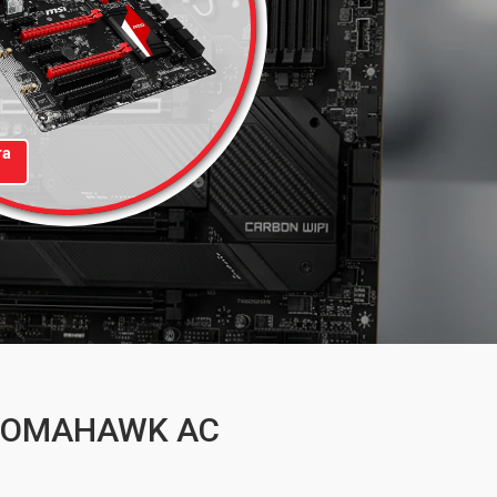
та
A TOMAHAWK AC