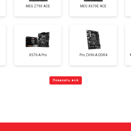
MEG Z790 ACE
MEG X670E ACE
X570-A Pro
Pro Z690-A DDR4