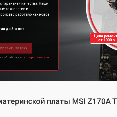
с гарантией качества. Наши
ые технологии и
ройство работало как новое.
ия до 3-х лет
Цена ремон
от 1000 р.
править заявку
 на обработку моих
персональных
 материнской платы MSI Z170