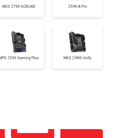
MEG Z790 GODLIKE
Z590-A Pro
MPG Z590 Gaming Plus
MEG Z490I Unify