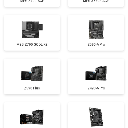
MEG Z790 ACE
MEG X670E ACE
MEG Z790 GODLIKE
Z590-A Pro
Z590 Plus
Z490-A Pro