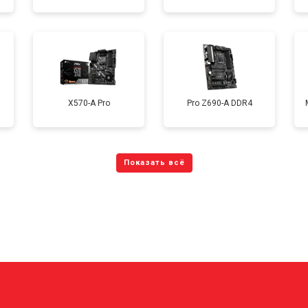
X570-A Pro
Pro Z690-A DDR4
?