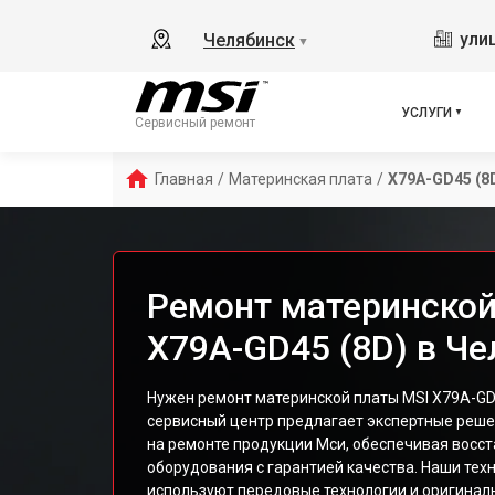
ули
Челябинск
▼
УСЛУГИ
Сервисный ремонт
Главная
/
Материнская плата
/
X79A-GD45 (8
Ремонт материнской
X79A-GD45 (8D) в Ч
Нужен ремонт материнской платы MSI X79A-GD
сервисный центр предлагает экспертные реш
на ремонте продукции Мси, обеспечивая восс
оборудования с гарантией качества. Наши тех
используют передовые технологии и оригина