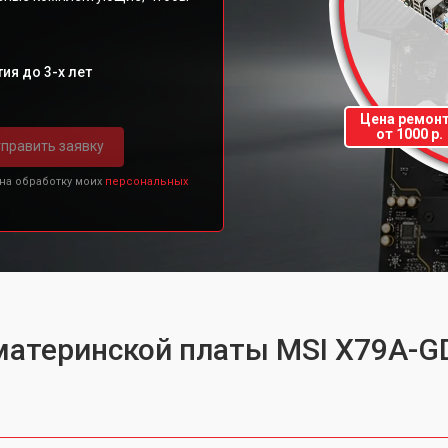
ия до 3-х лет
Цена ремон
от 1000 р.
править заявку
 на обработку моих
персональных
материнской платы MSI X79A-G