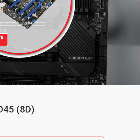
та
D45 (8D)