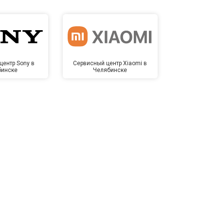
центр Sony в
Сервисный центр Xiaomi в
Сервисный 
бинске
Челябинске
Челя