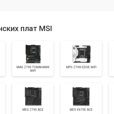
ских плат MSI
MAG Z790 TOMAHAWK
MPG Z790I EDGE WIFI
WIFI
MEG Z790 ACE
MEG X670E ACE