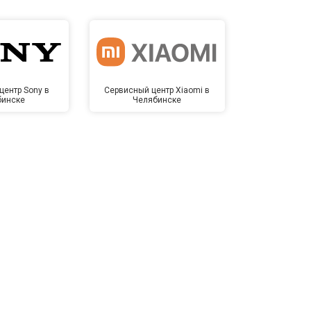
центр Sony в
Сервисный центр Xiaomi в
Сервисный 
бинске
Челябинске
Челя