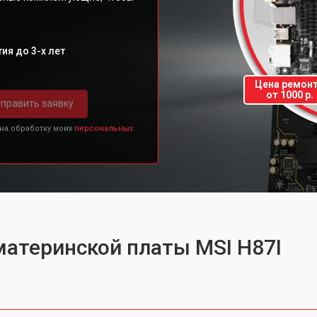
ия до 3-х лет
Цена ремон
от 1000 р.
править заявку
 на обработку моих
персональных
материнской платы MSI H87I