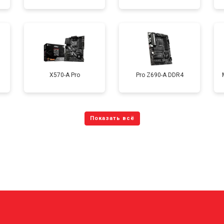
X570-A Pro
Pro Z690-A DDR4
?