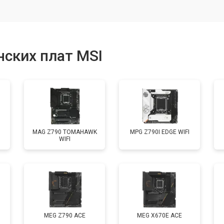
ских плат MSI
MAG Z790 TOMAHAWK
MPG Z790I EDGE WIFI
WIFI
MEG Z790 ACE
MEG X670E ACE