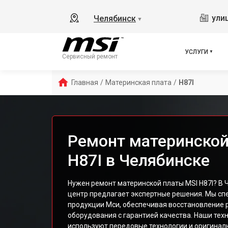
ули
Челябинск
▼
УСЛУГИ
Сервисный ремонт
Главная
/
Материнская плата
/
H87I
Ремонт материнской
H87I в Челябинске
Нужен ремонт материнской платы MSI H87I? В
центр предлагает экспертные решения. Мы сп
продукции Мси, обеспечивая восстановление 
оборудования с гарантией качества. Наши тех
используют передовые технологии и оригина