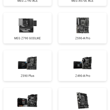
MEG Z790 ACE
MEG X670E ACE
MEG Z790 GODLIKE
Z590-A Pro
Z590 Plus
Z490-A Pro