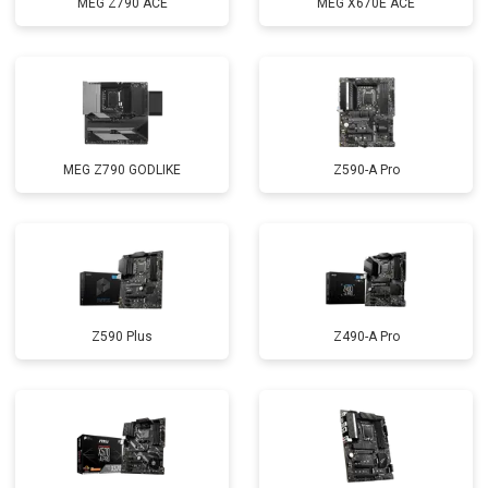
MEG Z790 ACE
MEG X670E ACE
MEG Z790 GODLIKE
Z590-A Pro
Z590 Plus
Z490-A Pro