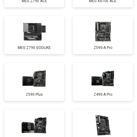
MEG Z790 ACE
MEG X670E ACE
MEG Z790 GODLIKE
Z590-A Pro
Z590 Plus
Z490-A Pro